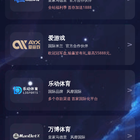
服务热线：0510-83797788-219
传真
关于我们
FH在线注册
新闻中心
公司简介
生产设备
企业动态
企业文化
质量管理
合作伙伴
检测保证
商务交流
公司产品
长远规划
Copyright © 2022 FH在线注册 All Ri