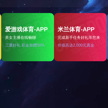
1
2
>